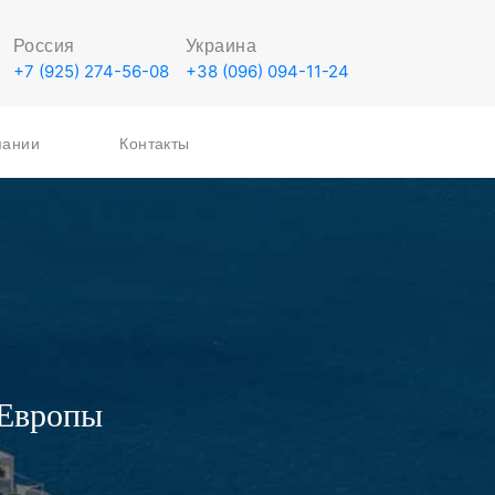
Россия
Украина
+7 (925) 274-56-08
+38 (096) 094-11-24
пании
Контакты
 Европы