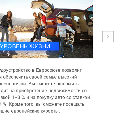
БЕЗОП
УРОВЕНЬ ЖИЗНИ
ПРОЖ
удоустройство в Евросоюзе позволит
От нашего 
м обеспечить своей семье высокий
качество жи
овень жизни. Вы сможете оформить
сможете про
едит на приобретение недвижимости со
развитой ин
авкой 1–3 % и на покупку авто со ставкой
соблюдают 
4 %. Кроме того, вы сможете посещать
на защиту д
чшие европейские курорты.
гражданина