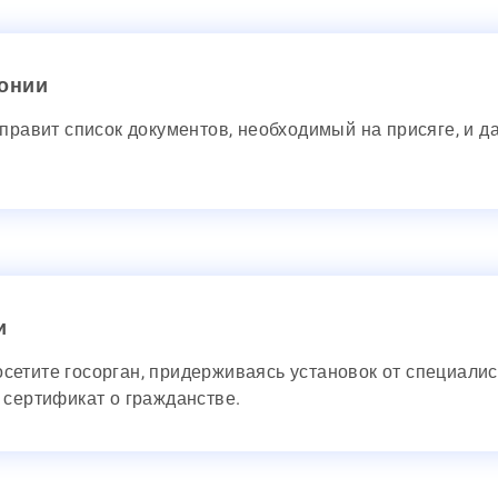
монии
отправит список документов, необходимый на присяге, и д
и
сетите госорган, придерживаясь установок от специалист
е сертификат о гражданстве.