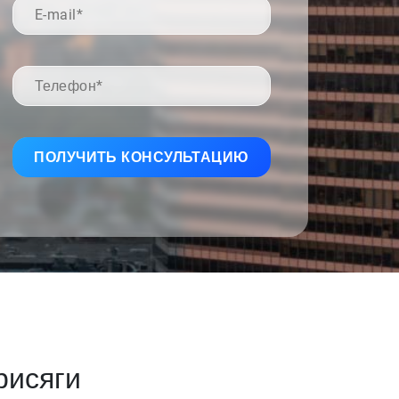
рисяги