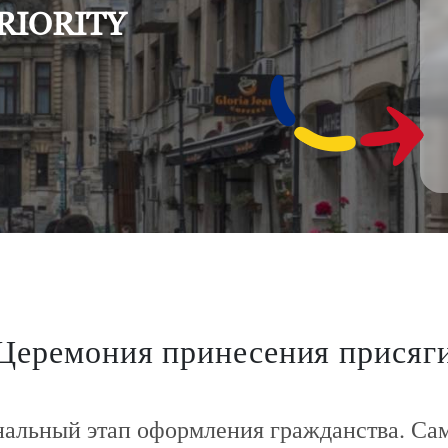
IORITY
Церемония принесения присяг
альный этап оформления гражданства. Са